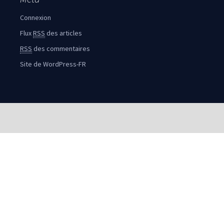
Connexion
Flux
RSS
des articles
RSS
des commentaires
Site de WordPress-FR