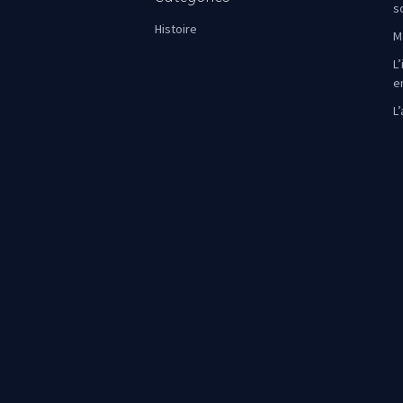
s
Histoire
M
L’
e
L