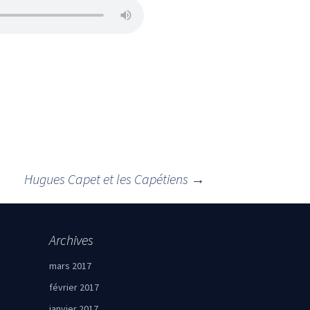
Hugues Capet et les Capétiens
→
Archives
mars 2017
février 2017
janvier 2017