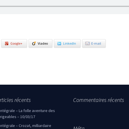
Google+
Viadeo
LinkedIn
E-mail
rticles récents
Commentaires récents
’intégrale – La folle aventure des
irigeables – 10/03/17
’intégrale – Crozat, milliardaire
Méta