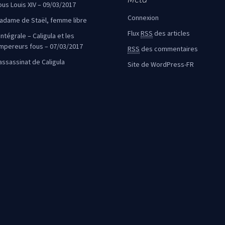
ous Louis XIV – 09/03/2017
Connexion
adame de Staël, femme libre
Flux
RSS
des articles
intégrale – Caligula et les
mpereurs fous – 07/03/2017
RSS
des commentaires
’assassinat de Caligula
Site de WordPress-FR