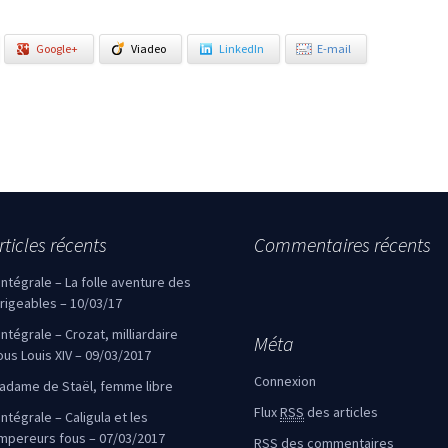
Google+
Viadeo
LinkedIn
E-mail
rticles récents
Commentaires récents
’intégrale – La folle aventure des
irigeables – 10/03/17
’intégrale – Crozat, milliardaire
Méta
ous Louis XIV – 09/03/2017
Connexion
adame de Staël, femme libre
Flux
RSS
des articles
intégrale – Caligula et les
mpereurs fous – 07/03/2017
RSS
des commentaires