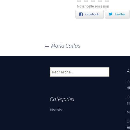
Noter cette émission
Facebook
Twitter
←
Maria Callas
Navigation des articles
A
Rechercher :
L
d
L
Catégories
s
Histoire
M
L’
e