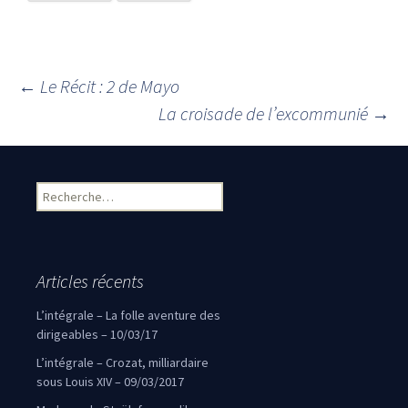
←
Le Récit : 2 de Mayo
Navigation des articles
La croisade de l’excommunié
→
Rechercher :
Articles récents
L’intégrale – La folle aventure des
dirigeables – 10/03/17
L’intégrale – Crozat, milliardaire
sous Louis XIV – 09/03/2017