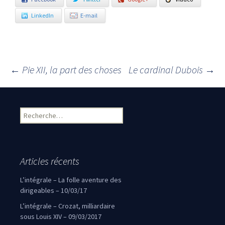
LinkedIn
E-mail
←
Pie XII, la part des choses
Le cardinal Dubois
→
Navigation des articles
Rechercher :
Articles récents
L’intégrale – La folle aventure des
dirigeables – 10/03/17
L’intégrale – Crozat, milliardaire
sous Louis XIV – 09/03/2017