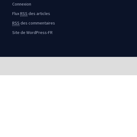
Connexion
Flux
RSS
des articles
RSS
des commentaires
Site de WordPress-FR