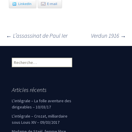
LinkedIn
E-mail
←
L’assassinat de Paul Ier
Verdun 1916
→
Navigation des articles
Rechercher :
Articles récents
L’intégrale – La folle aventure des
dirigeables – 10/03/17
L’intégrale – Crozat, milliardaire
sous Louis XIV – 09/03/2017
Madame de Staël, femme libre