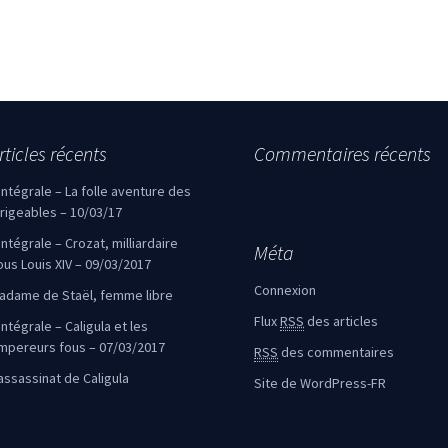
rticles récents
Commentaires récents
’intégrale – La folle aventure des
irigeables – 10/03/17
’intégrale – Crozat, milliardaire
Méta
ous Louis XIV – 09/03/2017
Connexion
adame de Staël, femme libre
Flux
RSS
des articles
intégrale – Caligula et les
mpereurs fous – 07/03/2017
RSS
des commentaires
’assassinat de Caligula
Site de WordPress-FR