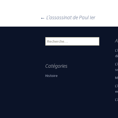
←
L’assassinat de Paul Ier
Navigation des articles
A
Rechercher :
L
d
L
Catégories
s
Histoire
M
L’
e
L