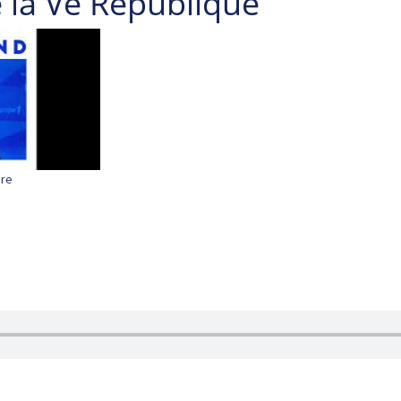
 la Ve République
ire