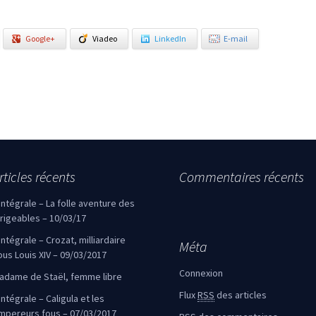
Google+
Viadeo
LinkedIn
E-mail
rticles récents
Commentaires récents
’intégrale – La folle aventure des
irigeables – 10/03/17
’intégrale – Crozat, milliardaire
Méta
ous Louis XIV – 09/03/2017
Connexion
adame de Staël, femme libre
Flux
RSS
des articles
intégrale – Caligula et les
mpereurs fous – 07/03/2017