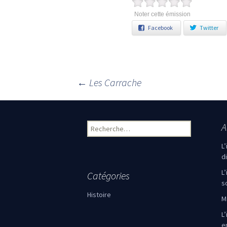
Noter cette émission
Facebook
Twitter
←
Les Carrache
Navigation des articles
A
Rechercher :
L
d
L
Catégories
s
Histoire
M
L’
e