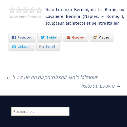
Gian Lorenzo Bernini, dit Le Bernin ou
Cavaliere Bernini (Naples, – Rome, ),
Noter cette émission
sculpteur, architecte et peintre italien.
Facebook
Twitter
Google+
Viadeo
LinkedIn
E-mail
←
Il y a un an disparaissait Alain Mimoun
Navigation des articles
Visite au Louvre
→
Rechercher :