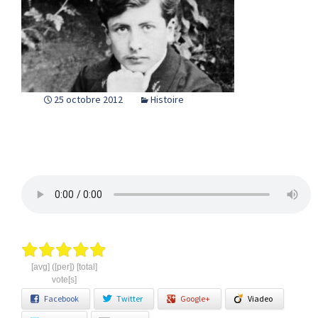
25 octobre 2012
Histoire
[avg] ([per]) [total]
vote[s]
Facebook
Twitter
Google+
Viadeo