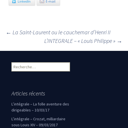
LinkedIn
E-mail
←
La Saint-Laurent ou le cauchemar d’Henri II
Navigation des articles
L’INTEGRALE – « Louis Philippe »
→
Rechercher :
Articles récents
L’intégrale – La folle aventure des
dirigeables – 10/03/17
L’intégrale – Crozat, milliardaire
sous Louis XIV – 09/03/2017