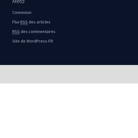
Méta
Connexion
Flux
RSS
des articles
RSS
des commentaires
Site de WordPress-FR