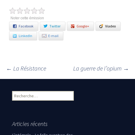
Noter cette émission
Facebook
Twitter
Google+
Viadeo
LinkedIn
E-mail
←
La Résistance
La guerre de l’opium
→
Navigation des articles
Rechercher :
Articles récents