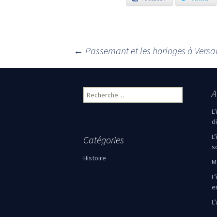
←
Passemant et les horloges à Versai
Navigation des articles
A
Rechercher :
L
d
L
Catégories
s
Histoire
M
L’
e
L