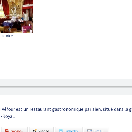
Histoire
 Véfour est un restaurant gastronomique parisien, situé dans la ga
s-Royal.
Google+
Viadeo
LinkedIn
E-mail