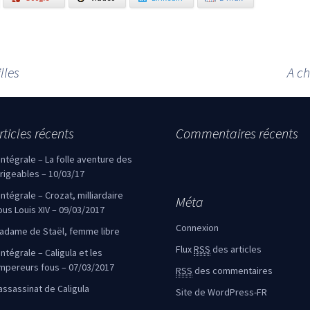
lles
A ch
rticles récents
Commentaires récents
’intégrale – La folle aventure des
irigeables – 10/03/17
’intégrale – Crozat, milliardaire
Méta
ous Louis XIV – 09/03/2017
Connexion
adame de Staël, femme libre
Flux
RSS
des articles
intégrale – Caligula et les
mpereurs fous – 07/03/2017
RSS
des commentaires
’assassinat de Caligula
Site de WordPress-FR