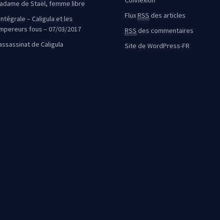
Connexion
adame de Staël, femme libre
Flux
RSS
des articles
intégrale – Caligula et les
mpereurs fous – 07/03/2017
RSS
des commentaires
’assassinat de Caligula
Site de WordPress-FR