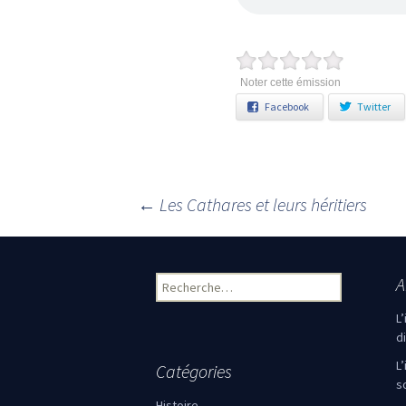
Noter cette émission
Facebook
Twitter
←
Les Cathares et leurs héritiers
Navigation des articles
A
Rechercher :
L
d
L
Catégories
s
Histoire