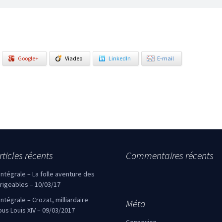
Google+
Viadeo
LinkedIn
E-mail
rticles récents
Commentaires récents
’intégrale – La folle aventure des
irigeables – 10/03/17
’intégrale – Crozat, milliardaire
Méta
ous Louis XIV – 09/03/2017