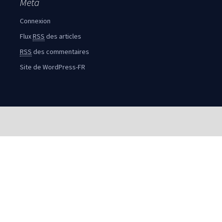
Méta
Connexion
Flux
RSS
des articles
RSS
des commentaires
Site de WordPress-FR