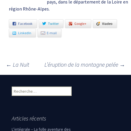
pays, dans le département de la Loire en
région Rhône-Alpes.
Facebook
Twitter
Google+
Viadeo
LinkedIn
E-mail
←
La Nuit
L’éruption de la montagne pelée
→
Navigation des articles
Rechercher :
Articles récents
L’intégrale – La folle aventure des