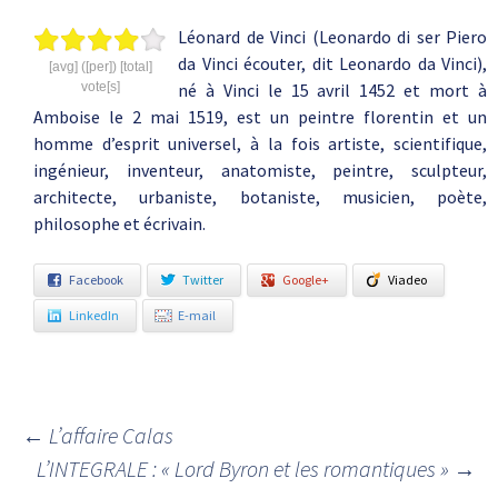
Léonard de Vinci (Leonardo di ser Piero
da Vinci écouter, dit Leonardo da Vinci),
[avg] ([per]) [total]
vote[s]
né à Vinci le 15 avril 1452 et mort à
Amboise le 2 mai 1519, est un peintre florentin et un
homme d’esprit universel, à la fois artiste, scientifique,
ingénieur, inventeur, anatomiste, peintre, sculpteur,
architecte, urbaniste, botaniste, musicien, poète,
philosophe et écrivain.
Facebook
Twitter
Google+
Viadeo
LinkedIn
E-mail
←
L’affaire Calas
Navigation des articles
L’INTEGRALE : « Lord Byron et les romantiques »
→