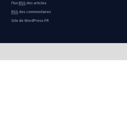
Flux
RSS
des articles
RSS
des commentaires
Site de WordPress-FR