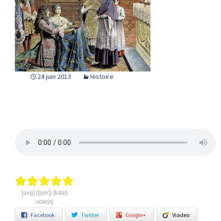
24 juin 2013
Histoire
[avg] ([per]) [total]
vote[s]
Facebook
Twitter
Google+
Viadeo