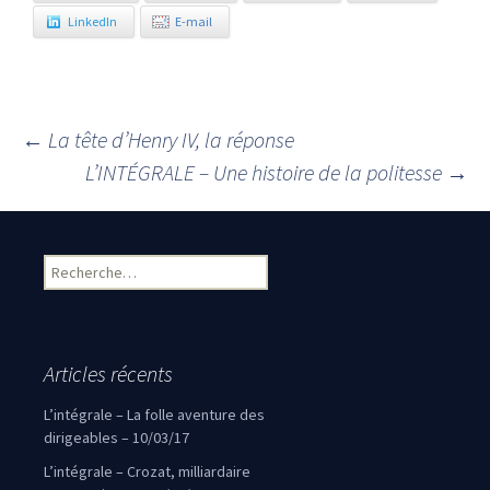
LinkedIn
E-mail
←
La tête d’Henry IV, la réponse
Navigation des articles
L’INTÉGRALE – Une histoire de la politesse
→
Rechercher :
Articles récents
L’intégrale – La folle aventure des
dirigeables – 10/03/17
L’intégrale – Crozat, milliardaire