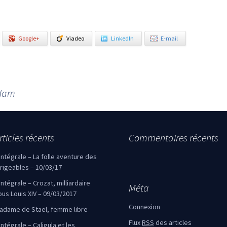
Google+
Viadeo
LinkedIn
E-mail
 Ham
rticles récents
Commentaires récents
’intégrale – La folle aventure des
irigeables – 10/03/17
’intégrale – Crozat, milliardaire
Méta
ous Louis XIV – 09/03/2017
Connexion
adame de Staël, femme libre
Flux
RSS
des articles
intégrale – Caligula et les