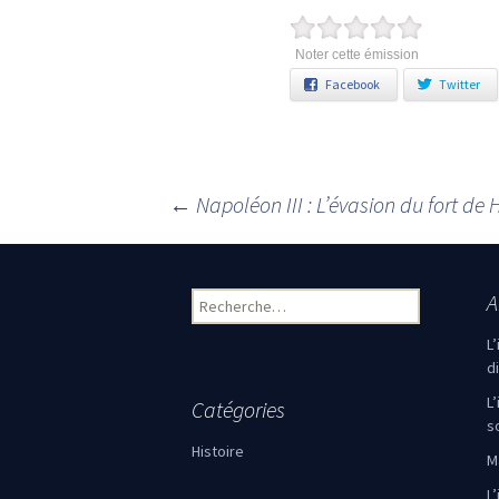
Noter cette émission
Facebook
Twitter
←
Napoléon III : L’évasion du fort de
Navigation des articles
A
Rechercher :
L
d
L
Catégories
s
Histoire
M
L’