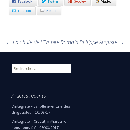
Facebook
Twitter
Google+
Viadeo
LinkedIn
E-mail
←
La chute de l’Empire Romain
Philippe Auguste
→
Navigation des articles
Rechercher :
Articles récents
L’intégrale – La folle aventure des
dirigeables – 10/03/17
L’intégrale – Crozat, milliardaire
sous Louis XIV – 09/03/2017