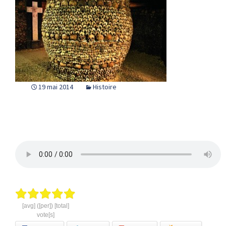
19 mai 2014
Histoire
[avg] ([per]) [total]
vote[s]