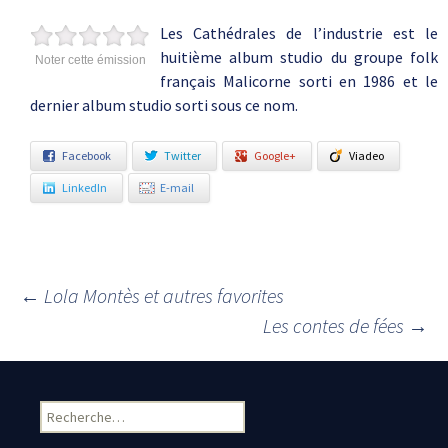
Les Cathédrales de l’industrie est le
huitième album studio du groupe folk
Noter cette émission
français Malicorne sorti en 1986 et le
dernier album studio sorti sous ce nom.
Facebook
Twitter
Google+
Viadeo
LinkedIn
E-mail
←
Lola Montès et autres favorites
Navigation des articles
Les contes de fées
→
Rechercher :