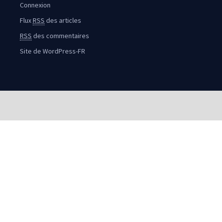
Connexion
Flux
RSS
des articles
RSS
des commentaires
Site de WordPress-FR