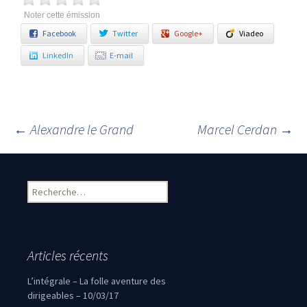
Noter cette émission
Facebook
Twitter
Google+
Viadeo
LinkedIn
E-mail
←
Alexandre le Grand
Marcel Cerdan
→
Navigation des articles
Rechercher :
Articles récents
L’intégrale – La folle aventure des
dirigeables – 10/03/17