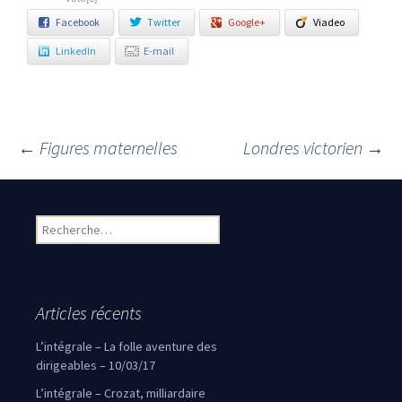
Facebook
Twitter
Google+
Viadeo
LinkedIn
E-mail
←
Figures maternelles
Londres victorien
→
Navigation des articles
Rechercher :
Articles récents
L’intégrale – La folle aventure des
dirigeables – 10/03/17
L’intégrale – Crozat, milliardaire