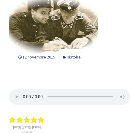
12 novembre 2015
Histoire
[avg] ([per]) [total]
vote[s]