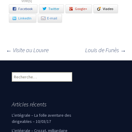
vote[s]
Facebook
Twitter
Google+
Viadeo
LinkedIn
E-mail
←
Visite au Louvre
Louis de Funès
→
Navigation des articles
Rechercher :
Articles récents
L’intégrale – La folle aventure des
dirigeables – 10/03/17
L’intégrale – Crozat, milliardaire