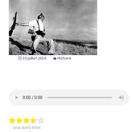
10 juillet 2014
Histoire
[avg] ([per]) [total]