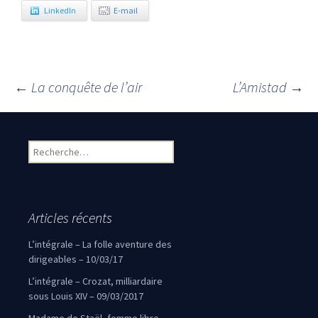
LinkedIn
E-mail
←
La conquête de l’air
L’Amistad
→
Navigation des articles
Rechercher :
Articles récents
L’intégrale – La folle aventure des
dirigeables – 10/03/17
L’intégrale – Crozat, milliardaire
sous Louis XIV – 09/03/2017