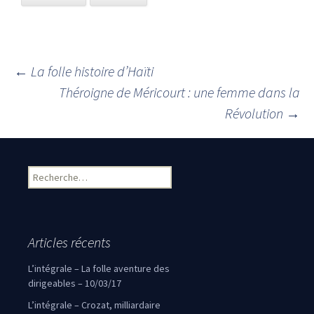
←
La folle histoire d’Haïti
Navigation des articles
Théroigne de Méricourt : une femme dans la
Révolution
→
Rechercher :
Articles récents
L’intégrale – La folle aventure des
dirigeables – 10/03/17
L’intégrale – Crozat, milliardaire