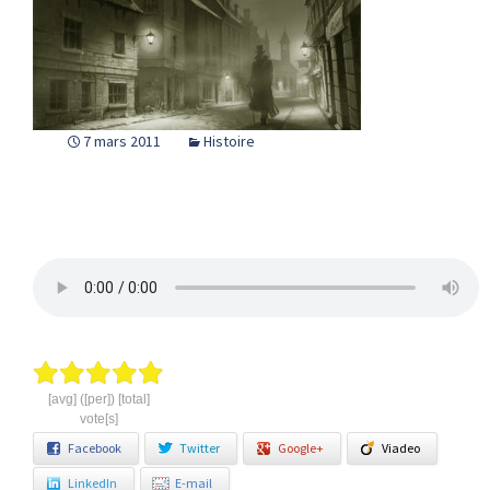
7 mars 2011
Histoire
[avg] ([per]) [total]
vote[s]
Facebook
Twitter
Google+
Viadeo
LinkedIn
E-mail