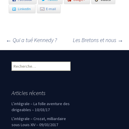
LinkedIn
E-mail
←
Qui a tué Kennedy ?
Les Bretons et nous
→
Navigation des articles
Rechercher :
Articles récents
L’intégrale – La folle aventure des
dirigeables – 10/03/17
L’intégrale – Crozat, milliardaire
sous Louis XIV – 09/03/2017