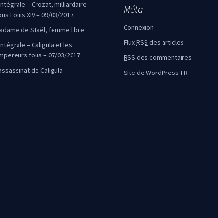
’intégrale – Crozat, milliardaire
Méta
ous Louis XIV – 09/03/2017
Connexion
adame de Staël, femme libre
Flux
RSS
des articles
intégrale – Caligula et les
mpereurs fous – 07/03/2017
RSS
des commentaires
’assassinat de Caligula
Site de WordPress-FR