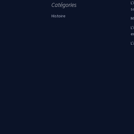
L
Catégories
s
Histoire
M
L’
e
L