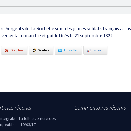
re Sergents de La Rochelle sont des jeunes soldats français accus
nverser la monarchie et guillotinés le 21 septembre 1822.
Google+
Viadeo
LinkedIn
E-mail
rticles récents
Commentaires récents
’intégrale – La folle aventure des
irigeables – 10/03/17