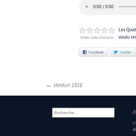
Les Quat
voulu re
Noter cette émission
Facebook
Twitter
←
Verdun 1916
Navigation des articles
A
Rechercher :
L
d