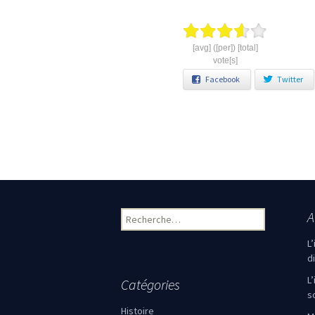
[avg] ([per]) [total]
vote[s]
Facebook
Twitter
Navigation des articles
A
Rechercher :
L
d
L
Catégories
s
Histoire