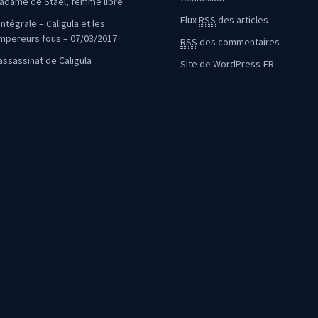
adame de Staël, femme libre
Flux
RSS
des articles
intégrale – Caligula et les
mpereurs fous – 07/03/2017
RSS
des commentaires
’assassinat de Caligula
Site de WordPress-FR