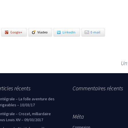
Google+
Viadeo
LinkedIn
E-mail
Un 
rticles récents
Commentaires récents
’intégrale – La folle aventure des
irigeables – 10/03/17
’intégrale – Crozat, milliardaire
Méta
ous Louis XIV – 09/03/2017
Connexion