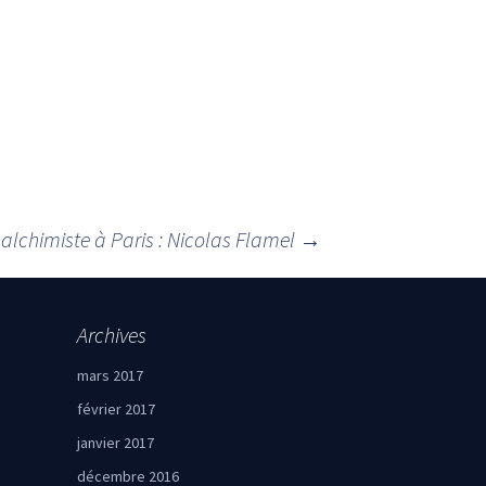
alchimiste à Paris : Nicolas Flamel
→
Archives
mars 2017
février 2017
janvier 2017
décembre 2016