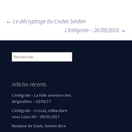
←
Le décryptage du Codex Selden
Navigation des articles
L’intégrale – 26/09/2016
→
Rechercher :
Articles récents
L’intégrale – La folle aventure des
dirigeables – 10/03/17
L’intégrale – Crozat, milliardaire
sous Louis XIV – 09/03/2017
Madame de Staël, femme libre