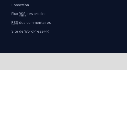
Connexion
Flux
RSS
des articles
RSS
des commentaires
Site de WordPress-FR