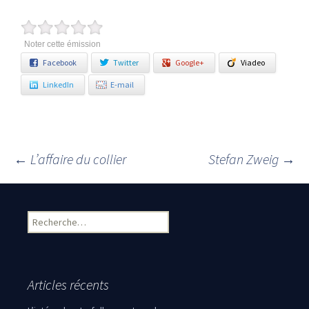
Noter cette émission
Facebook
Twitter
Google+
Viadeo
LinkedIn
E-mail
←
L’affaire du collier
Stefan Zweig
→
Navigation des articles
Rechercher :
Articles récents