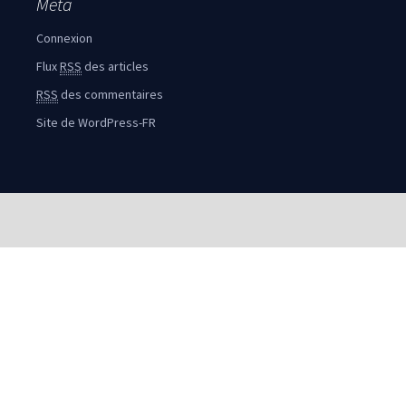
Méta
Connexion
Flux
RSS
des articles
RSS
des commentaires
Site de WordPress-FR