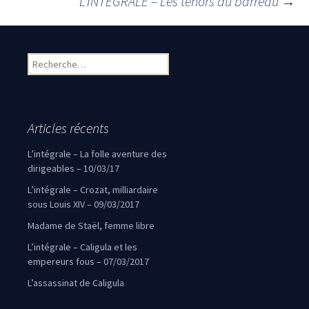
Navigation des articles
L’INTÉGRALE – Les ténors du barreau
→
Rechercher :
Articles récents
L’intégrale – La folle aventure des
dirigeables – 10/03/17
L’intégrale – Crozat, milliardaire
sous Louis XIV – 09/03/2017
Madame de Staël, femme libre
L’intégrale – Caligula et les
empereurs fous – 07/03/2017
L’assassinat de Caligula