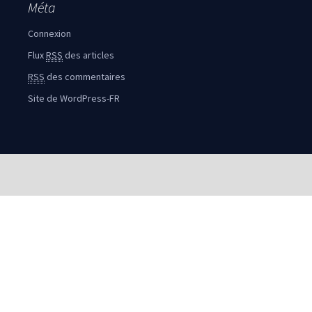
Méta
Connexion
Flux
RSS
des articles
RSS
des commentaires
Site de WordPress-FR