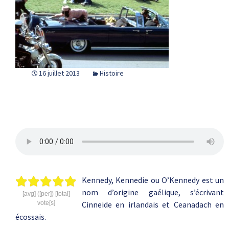
16 juillet 2013
Histoire
Kennedy, Kennedie ou O’Kennedy est un
nom d’origine gaélique, s’écrivant
[avg] ([per]) [total]
vote[s]
Cinneide en irlandais et Ceanadach en
écossais.