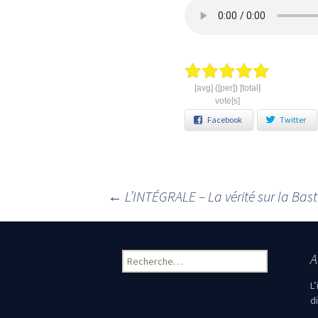
[avg] ([per]) [total]
vote[s]
Facebook
Twitter
←
L’INTÉGRALE – La vérité sur la Basti
Navigation des articles
A
Rechercher :
L
d