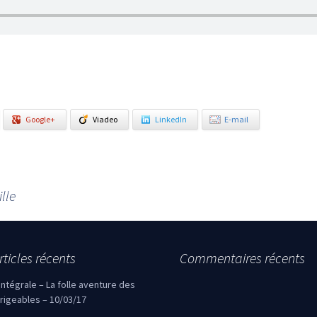
Google+
Viadeo
LinkedIn
E-mail
lle
rticles récents
Commentaires récents
’intégrale – La folle aventure des
irigeables – 10/03/17