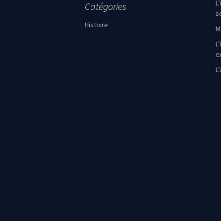
L
Catégories
s
Histoire
M
L’
e
L