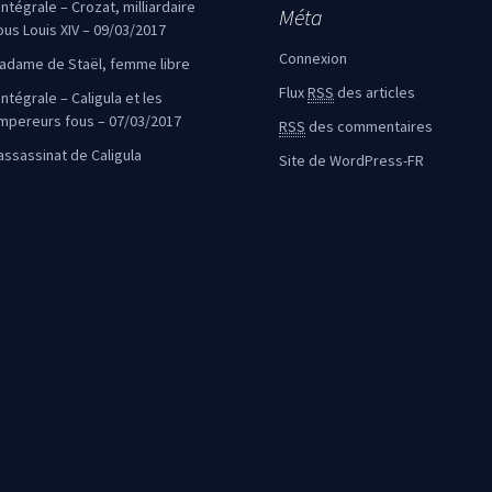
’intégrale – Crozat, milliardaire
Méta
ous Louis XIV – 09/03/2017
Connexion
adame de Staël, femme libre
Flux
RSS
des articles
intégrale – Caligula et les
mpereurs fous – 07/03/2017
RSS
des commentaires
’assassinat de Caligula
Site de WordPress-FR