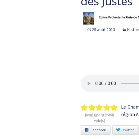
des Justes
29 août 2013
Histoi
Le Cham
région A
[avg] ([per]) [total]
vote[s]
Facebook
Twitter