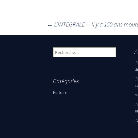
←
L’INTEGRALE – Il y a 150 ans mour
Navigation des articles
A
Rechercher :
L
d
L
Catégories
s
Histoire
M
L’
e
L