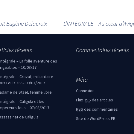
ait Eugène Delacroix
L’INTÉGRALE – Au cœur d’Avign
rticles récents
Commentaires récents
’intégrale – La folle aventure des
irigeables – 10/03/17
’intégrale – Crozat, milliardaire
Méta
ous Louis XIV – 09/03/2017
Connexion
adame de Staël, femme libre
Flux
RSS
des articles
intégrale – Caligula et les
mpereurs fous – 07/03/2017
RSS
des commentaires
’assassinat de Caligula
Site de WordPress-FR