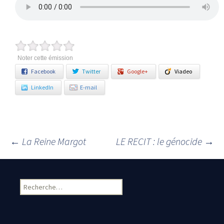
Noter cette émission
Facebook
Twitter
Google+
Viadeo
LinkedIn
E-mail
←
La Reine Margot
LE RECIT : le génocide
→
Navigation des articles
Rechercher :