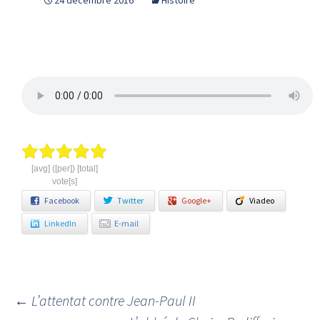
24 décembre 2016
Histoire
[avg] ([per]) [total]
vote[s]
Facebook
Twitter
Google+
Viadeo
LinkedIn
E-mail
←
L’attentat contre Jean-Paul II