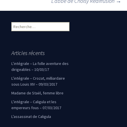
Navigation des articles
L’abbé de Choisy Rediffusion
→
Rechercher :
Articles récents
L’intégrale – La folle aventure des
dirigeables – 10/03/17
L’intégrale – Crozat, milliardaire
sous Louis XIV – 09/03/2017
Madame de Staël, femme libre
L’intégrale – Caligula et les
empereurs fous – 07/03/2017
L’assassinat de Caligula