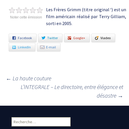
Les Frères Grimm (titre original ‘) est un
film américain réalisé par Terry Gilliam,
Noter cette émission
sorti en 2005.
Facebook
Twitter
Google+
Viadeo
LinkedIn
E-mail
←
La haute couture
Navigation des articles
L’INTEGRALE – Le directoire, entre élégance et
désastre
→
Rechercher :