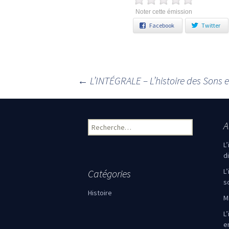
Noter cette émission
Facebook
Twitter
←
L’INTÉGRALE – L’histoire des Sons 
Navigation des articles
A
Rechercher :
L
d
L
Catégories
s
Histoire
M
L’
e