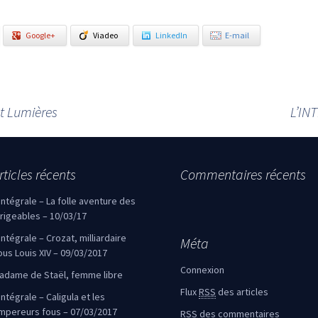
Google+
Viadeo
LinkedIn
E-mail
et Lumières
L’IN
rticles récents
Commentaires récents
’intégrale – La folle aventure des
irigeables – 10/03/17
’intégrale – Crozat, milliardaire
Méta
ous Louis XIV – 09/03/2017
Connexion
adame de Staël, femme libre
Flux
RSS
des articles
intégrale – Caligula et les
mpereurs fous – 07/03/2017
RSS
des commentaires