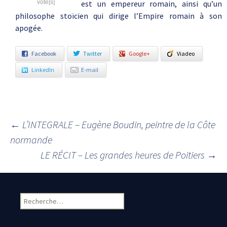
vote[s]
est un empereur romain, ainsi qu’un
philosophe stoïcien qui dirige l’Empire romain à son
apogée.
Facebook
Twitter
Google+
Viadeo
LinkedIn
E-mail
←
L’INTEGRALE – Eugène Boudin, peintre de la Côte
Navigation des articles
normande
LE RÉCIT – Les grandes heures de Poitiers
→
Rechercher :