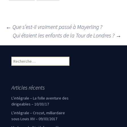
←
Que s’est-il vraiment passé à Mayerling ?
Navigation des articles
Qui étaient les enfants de la Tour de Londres ?
→
Rechercher :
Articles récents
L’intégrale – La folle aventure des
dirigeables – 10/03/17
L’intégrale – Crozat, milliardaire
sous Louis XIV – 09/03/2017