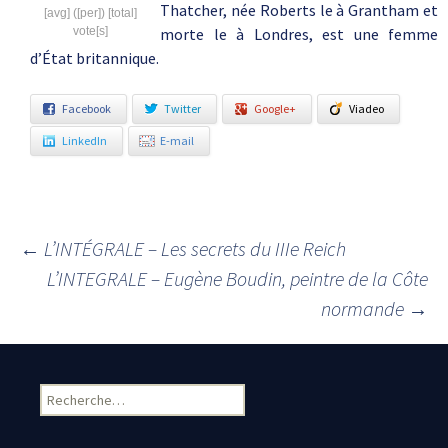
Thatcher, née Roberts le à Grantham et
[avg] ([per]) [total]
vote[s]
morte le à Londres, est une femme
d’État britannique.
Facebook
Twitter
Google+
Viadeo
LinkedIn
E-mail
←
L’INTÉGRALE – Les secrets du IIIe Reich
Navigation des articles
L’INTEGRALE – Eugène Boudin, peintre de la Côte
normande
→
Rechercher :