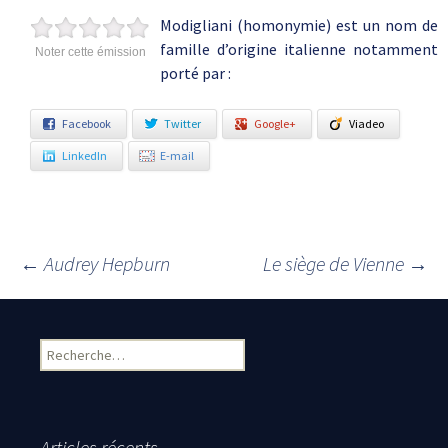
Modigliani (homonymie) est un nom de
famille d’origine italienne notamment
Noter cette émission
porté par :
Facebook
Twitter
Google+
Viadeo
LinkedIn
E-mail
←
Audrey Hepburn
Le siège de Vienne
→
Navigation des articles
Rechercher :
Articles récents