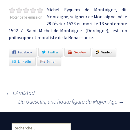
Michel Eyquem de Montaigne, dit
Montaigne, seigneur de Montaigne, né le
Noter cette émission
28 février 1533 et mort le 13 septembre
1592 à Saint-Michel-de-Montaigne (Dordogne), est un
philosophe et moraliste de la Renaissance.
Facebook
Twitter
Google+
Viadeo
LinkedIn
E-mail
←
L’Amistad
Navigation des articles
Du Guesclin, une haute figure du Moyen Age
→
Rechercher :