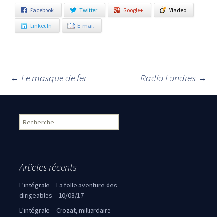
Facebook
Twitter
Google+
Viadeo
LinkedIn
E-mail
←
Le masque de fer
Radio Londres
→
Navigation des articles
Rechercher :
Articles récents
L’intégrale – La folle aventure des
dirigeables – 10/03/17
L’intégrale – Crozat, milliardaire