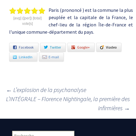
Paris (prononcé ) est la commune la plus
peuplée et la capitale de la France, le
[avg] ([per]) [total]
vote[s]
chef-lieu de la région Île-de-France et
l’unique commune-département du pays.
Facebook
Twitter
Google+
Viadeo
LinkedIn
E-mail
←
L’explosion de la psychanalyse
Navigation des articles
L’INTÉGRALE – Florence Nightingale, la première des
infirmières
→
Rechercher :