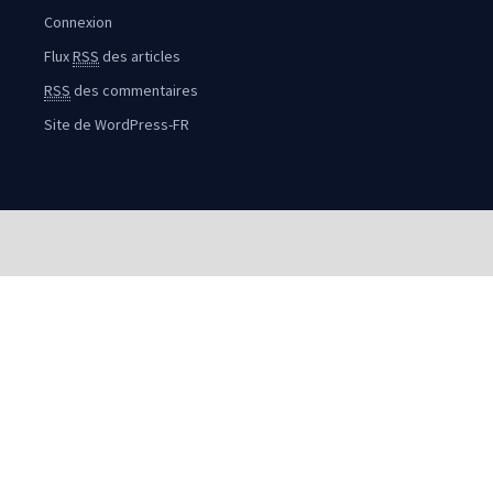
Connexion
Flux
RSS
des articles
RSS
des commentaires
Site de WordPress-FR