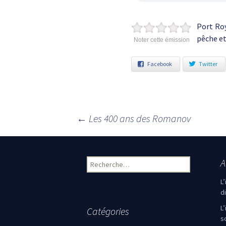
Port Roy
pêche et
Noter cette émission
Facebook
Twitter
←
Les 400 ans des Romanov
Navigation des articles
A
Rechercher :
L
d
L
Catégories
s