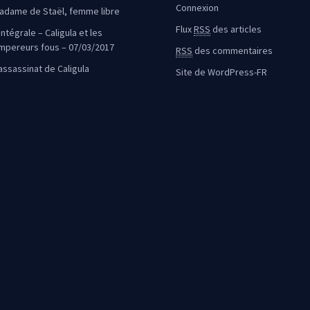
Connexion
adame de Staël, femme libre
Flux
RSS
des articles
intégrale – Caligula et les
mpereurs fous – 07/03/2017
RSS
des commentaires
’assassinat de Caligula
Site de WordPress-FR