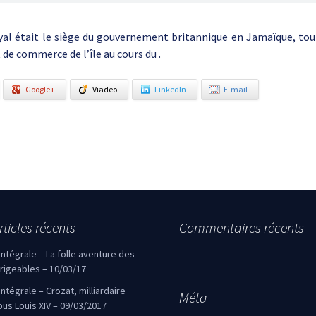
al était le siège du gouvernement britannique en Jamaïque, tout
 de commerce de l’île au cours du .
Google+
Viadeo
LinkedIn
E-mail
rticles récents
Commentaires récents
’intégrale – La folle aventure des
irigeables – 10/03/17
’intégrale – Crozat, milliardaire
Méta
ous Louis XIV – 09/03/2017