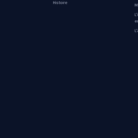
Histoire
M
L’
e
L