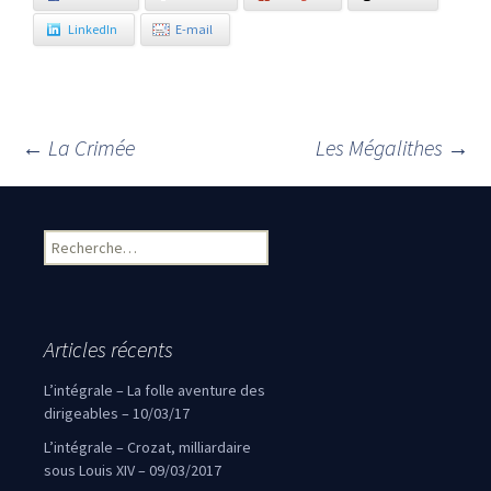
LinkedIn
E-mail
←
La Crimée
Les Mégalithes
→
Navigation des articles
Rechercher :
Articles récents
L’intégrale – La folle aventure des
dirigeables – 10/03/17
L’intégrale – Crozat, milliardaire
sous Louis XIV – 09/03/2017