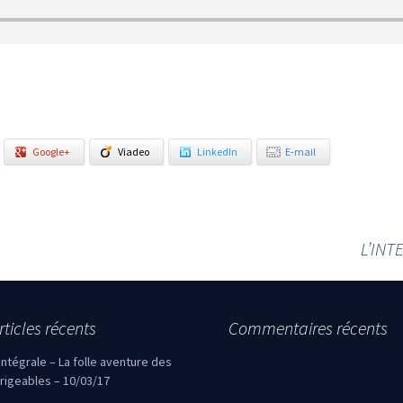
Google+
Viadeo
LinkedIn
E-mail
L’INT
rticles récents
Commentaires récents
’intégrale – La folle aventure des
irigeables – 10/03/17