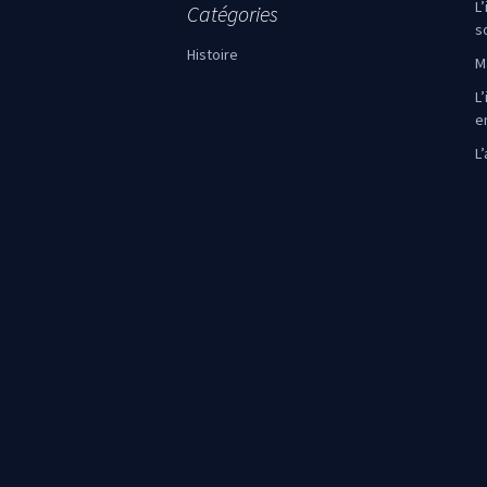
L
Catégories
s
Histoire
M
L’
e
L