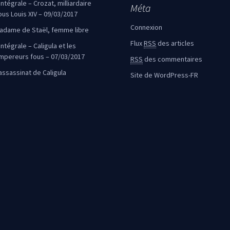
’intégrale – Crozat, milliardaire
Méta
ous Louis XIV – 09/03/2017
Connexion
adame de Staël, femme libre
Flux
RSS
des articles
intégrale – Caligula et les
mpereurs fous – 07/03/2017
RSS
des commentaires
’assassinat de Caligula
Site de WordPress-FR