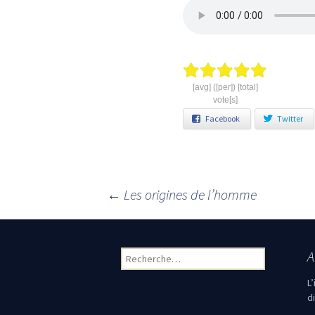
[avg] ([per]) [total]
vote[s]
Facebook
Twitter
←
Les origines de l’homme
Navigation des articles
A
Rechercher :
L
d